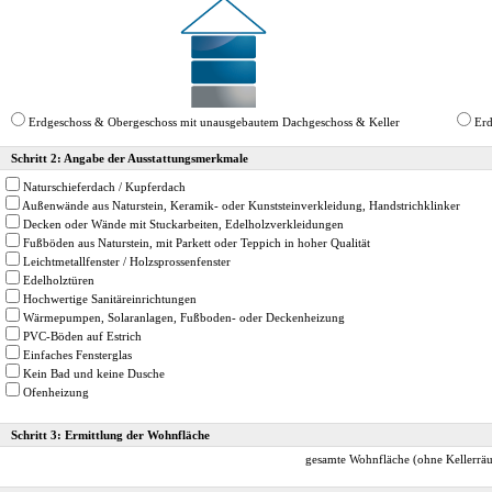
Erdgeschoss & Obergeschoss mit unausgebautem Dachgeschoss & Keller
Erd
Schritt 2: Angabe der Ausstattungsmerkmale
Naturschieferdach / Kupferdach
Außenwände aus Naturstein, Keramik- oder Kunststeinverkleidung, Handstrichklinker
Decken oder Wände mit Stuckarbeiten, Edelholzverkleidungen
Fußböden aus Naturstein, mit Parkett oder Teppich in hoher Qualität
Leichtmetallfenster / Holzsprossenfenster
Edelholztüren
Hochwertige Sanitäreinrichtungen
Wärmepumpen, Solaranlagen, Fußboden- oder Deckenheizung
PVC-Böden auf Estrich
Einfaches Fensterglas
Kein Bad und keine Dusche
Ofenheizung
Schritt 3: Ermittlung der Wohnfläche
gesamte Wohnfläche (ohne Kellerrä