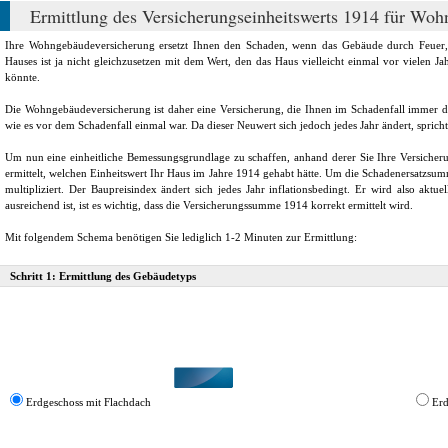
Ermittlung des Versicherungseinheitswerts 1914 für Wo
Ihre Wohngebäudeversicherung ersetzt Ihnen den Schaden, wenn das Gebäude durch Feuer, e
Hauses ist ja nicht gleichzusetzen mit dem Wert, den das Haus vielleicht einmal vor vielen J
könnte.
Die Wohngebäudeversicherung ist daher eine Versicherung, die Ihnen im Schadenfall immer de
wie es vor dem Schadenfall einmal war. Da dieser Neuwert sich jedoch jedes Jahr ändert, spric
Um nun eine einheitliche Bemessungsgrundlage zu schaffen, anhand derer Sie Ihre Versicher
ermittelt, welchen Einheitswert Ihr Haus im Jahre 1914 gehabt hätte. Um die Schadenersatzsumm
multipliziert. Der Baupreisindex ändert sich jedes Jahr inflationsbedingt. Er wird also akt
ausreichend ist, ist es wichtig, dass die Versicherungssumme 1914 korrekt ermittelt wird.
Mit folgendem Schema benötigen Sie lediglich 1-2 Minuten zur Ermittlung:
Schritt 1: Ermittlung des Gebäudetyps
Erdgeschoss mit Flachdach
Erd