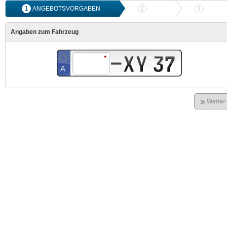
1
ANGEBOTSVORGABEN
2
ANGEBOTSVERGLEICH
3
ONLIN
Angaben zum Fahrzeug
Weiter