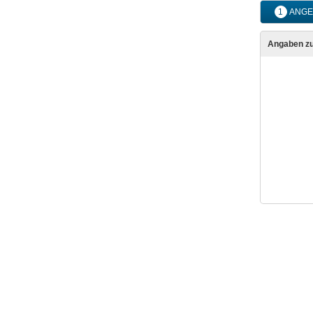
1
ANGE
Angaben z