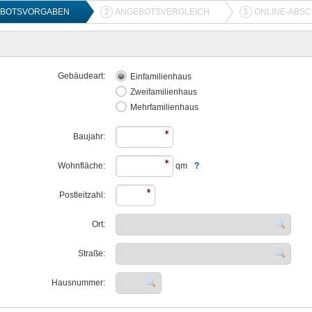
BOTSVORGABEN
2
ANGEBOTSVERGLEICH
3
ONLINE-ABS
Gebäudeart:
Einfamilienhaus
Zweifamilienhaus
Mehrfamilienhaus
Baujahr:
Wohnfläche:
qm
Postleitzahl:
Ort:
Straße:
Hausnummer: