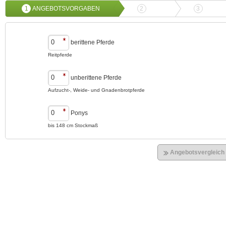
1
ANGEBOTSVORGABEN
2
ANGEBOTSVERGLEICH
3
ONLIN
berittene Pferde
Reitpferde
unberittene Pferde
Aufzucht-, Weide- und Gnadenbrotpferde
Ponys
bis 148 cm Stockmaß
Angebotsvergleich