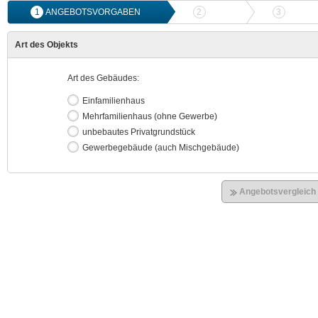
1
ANGEBOTSVORGABEN
2
ANGEBOTSVERGLEICH
3
ONLIN
Art des Objekts
Art des Gebäudes:
Einfamilienhaus
Mehrfamilienhaus (ohne Gewerbe)
unbebautes Privatgrundstück
Gewerbegebäude (auch Mischgebäude)
Angebotsvergleich