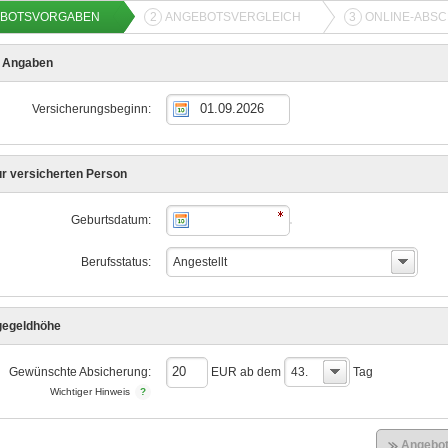
BOTSVORGABEN
2
ANGEBOTSVERGLEICH
3
ONLINE-ABS
e Angaben
Versicherungsbeginn:
r versicherten Person
Geburtsdatum:
Berufsstatus:
Angestellt
gegeldhöhe
Gewünschte Absicherung:
EUR ab dem
43.
Tag
Wichtiger Hinweis
Angebot