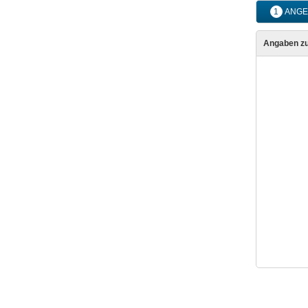
1
ANGE
Angaben z