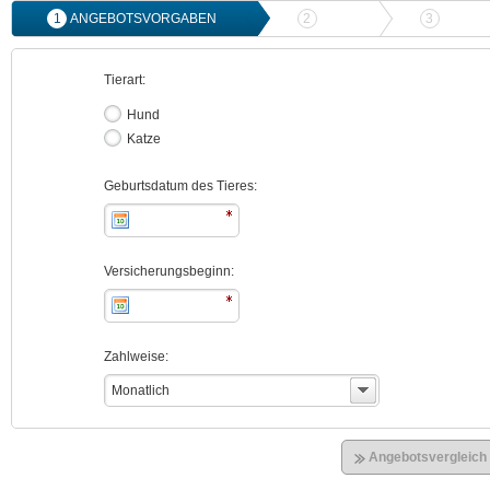
1
ANGEBOTSVORGABEN
2
ANGEBOTSVERGLEICH
3
ONLIN
Tierart:
Hund
Katze
Geburtsdatum des Tieres:
Versicherungsbeginn:
Zahlweise:
Monatlich
Angebotsvergleich