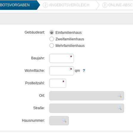
BOTSVORGABEN
2
ANGEBOTSVERGLEICH
3
ONLINE-ABS
Gebäudeart:
Einfamilienhaus
Zweifamilienhaus
Mehrfamilienhaus
Baujahr:
Wohnfläche:
qm
Postleitzahl:
Ort:
Straße:
Hausnummer: