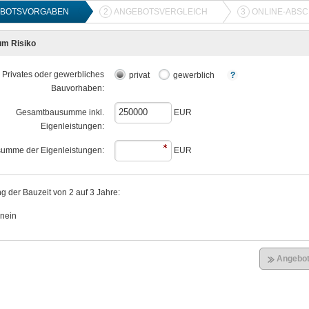
BOTSVORGABEN
2
ANGEBOTSVERGLEICH
3
ONLINE-ABS
m Risiko
Privates oder gewerbliches
privat
gewerblich
Bauvorhaben:
Gesamtbausumme inkl.
EUR
Eigenleistungen:
umme der Eigenleistungen:
EUR
g der Bauzeit von 2 auf 3 Jahre:
nein
Angebot