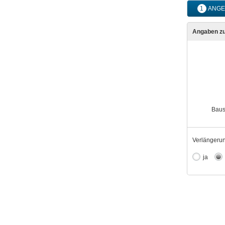
1
ANGE
Angaben zu
Baus
Verlängerun
ja