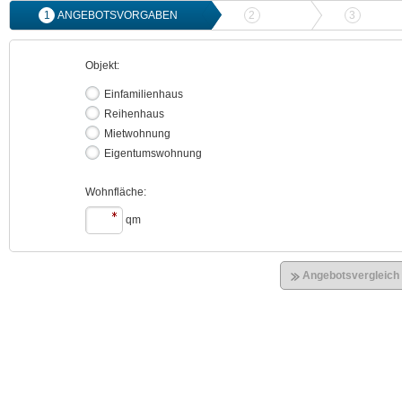
1
ANGEBOTSVORGABEN
2
ANGEBOTSVERGLEICH
3
ONLIN
Objekt:
Einfamilienhaus
Reihenhaus
Mietwohnung
Eigentumswohnung
Wohnfläche:
qm
Angebotsvergleich