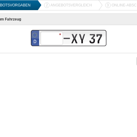
BOTSVORGABEN
2
ANGEBOTSVERGLEICH
3
ONLINE-ABS
um Fahrzeug