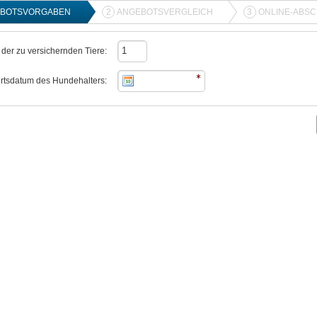
BOTSVORGABEN
2
ANGEBOTSVERGLEICH
3
ONLINE-ABS
 der zu versichernden Tiere:
rtsdatum des Hundehalters: