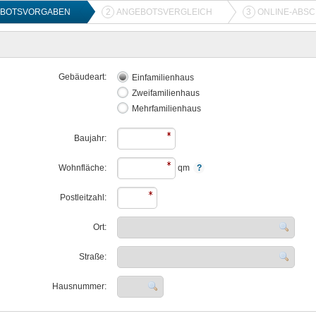
BOTSVORGABEN
2
ANGEBOTSVERGLEICH
3
ONLINE-ABS
Gebäudeart:
Einfamilienhaus
Zweifamilienhaus
Mehrfamilienhaus
Baujahr:
Wohnfläche:
qm
Postleitzahl:
Ort:
Straße:
Hausnummer: