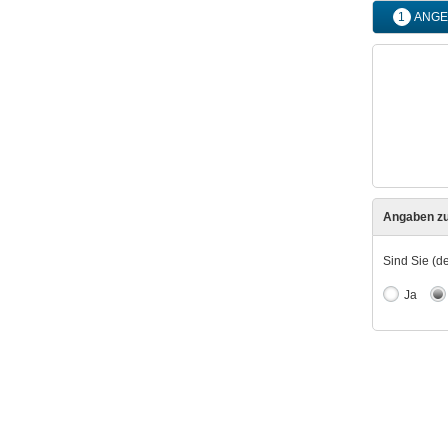
1
ANGE
Angaben z
Sind Sie (d
Ja