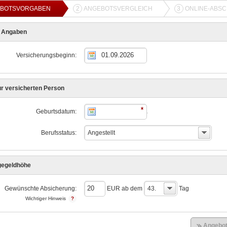
BOTSVORGABEN
2
ANGEBOTSVERGLEICH
3
ONLINE-ABS
e Angaben
Versicherungsbeginn:
r versicherten Person
Geburtsdatum:
Berufsstatus:
Angestellt
gegeldhöhe
Gewünschte Absicherung:
EUR ab dem
43.
Tag
Wichtiger Hinweis
Angebot