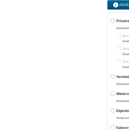
1
ANGE
Privatr
Versicher
Beru
Zusä
Ver
Zusä
Woh
Zusä
Vermiet
Versicher
Mieterr
Versicher
Eigent
Versicher
Fahrerr