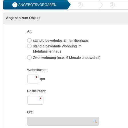
1
ANGEBOTSVORGABEN
2
ANGEBOTSVERGLEICH
3
ONLIN
Angaben zum Objekt
Art:
ständig bewohntes Einfamilienhaus
ständig bewohnte Wohnung im
Mehrfamilienhaus
Zweitwohnung (max. 6 Monate unbewohnt)
Wohnfläche:
qm
Postleitzahl:
Ort: