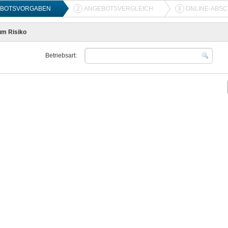
BOTSVORGABEN
2
ANGEBOTSVERGLEICH
3
ONLINE-ABS
m Risiko
Betriebsart: