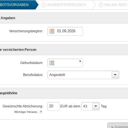
BOTSVORGABEN
2
ANGEBOTSVERGLEICH
3
ONLINE-ABS
e Angaben
Versicherungsbeginn:
r versicherten Person
Geburtsdatum:
Berufsstatus:
Angestellt
gegeldhöhe
Gewünschte Absicherung:
EUR ab dem
43.
Tag
Wichtiger Hinweis
Angebot