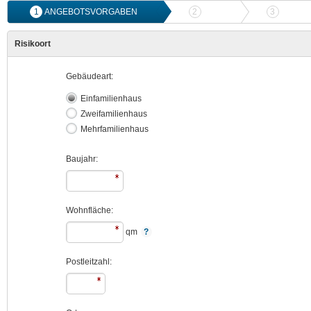
1
ANGEBOTSVORGABEN
2
ANGEBOTSVERGLEICH
3
ONLIN
Risikoort
Gebäudeart:
Einfamilienhaus
Zweifamilienhaus
Mehrfamilienhaus
Baujahr:
Wohnfläche:
qm
Postleitzahl: