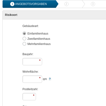
1
ANGEBOTSVORGABEN
2
ANGEBOTSVERGLEICH
3
ONLIN
Risikoort
Gebäudeart:
Einfamilienhaus
Zweifamilienhaus
Mehrfamilienhaus
Baujahr:
Wohnfläche:
qm
Postleitzahl: