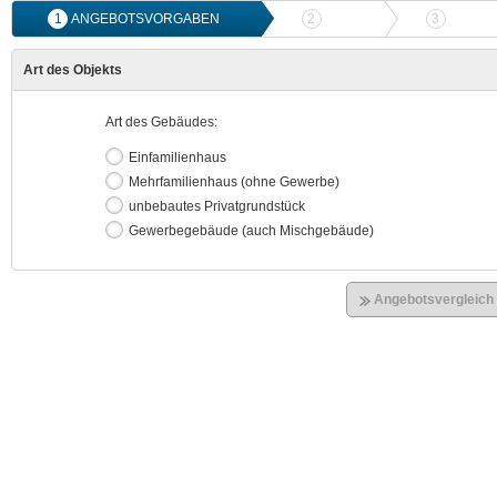
1
ANGEBOTSVORGABEN
2
ANGEBOTSVERGLEICH
3
ONLIN
Art des Objekts
Art des Gebäudes:
Einfamilienhaus
Mehrfamilienhaus (ohne Gewerbe)
unbebautes Privatgrundstück
Gewerbegebäude (auch Mischgebäude)
Angebotsvergleich