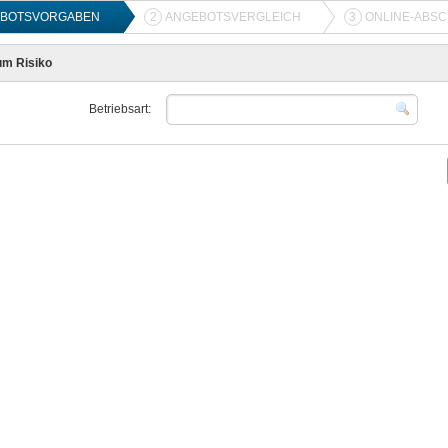
BOTSVORGABEN
2
ANGEBOTSVERGLEICH
3
ONLINE-ABS
m Risiko
Betriebsart: