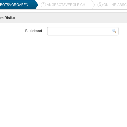
BOTSVORGABEN
2
ANGEBOTSVERGLEICH
3
ONLINE-ABS
m Risiko
Betriebsart: