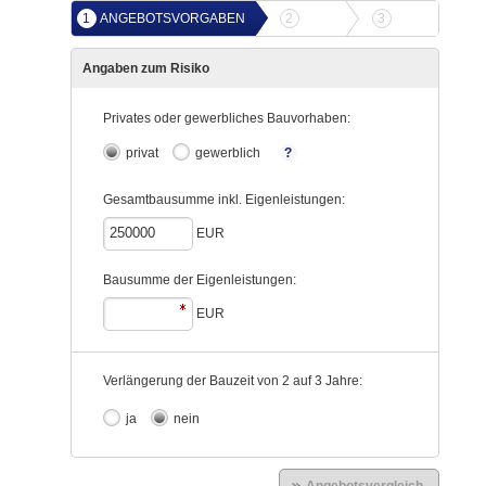
1
ANGEBOTSVORGABEN
2
ANGEBOTSVERGLEICH
3
ONLINE-ABS
Im Ver
Tari
Person
Haus ei
Angaben zum Risiko
Privates oder gewerbliches Bauvorhaben:
privat
gewerblich
Gesamtbausumme inkl. Eigenleistungen:
EUR
Bausumme der Eigenleistungen:
EUR
Verlängerung der Bauzeit von 2 auf 3 Jahre:
ja
nein